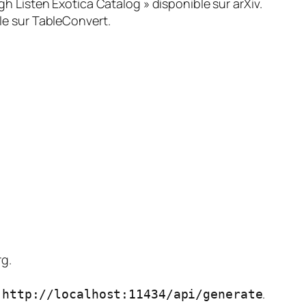
gh Listen Exotica Catalog » disponible sur arXiv.
ble sur TableConvert.
rg.
e
.
http://localhost:11434/api/generate