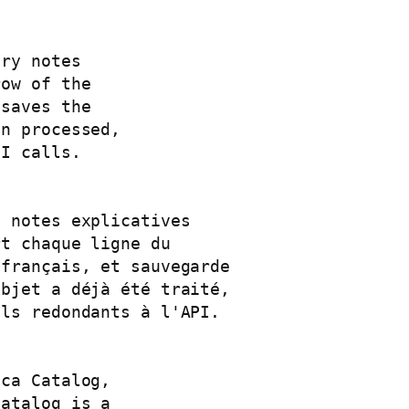
ry notes

ow of the

saves the

n processed,

I calls.

 notes explicatives

t chaque ligne du

français, et sauvegarde

bjet a déjà été traité,

ls redondants à l'API.

ca Catalog,

atalog is a
