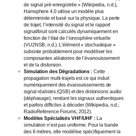
de signal pré-enregistrée » (Wikipedia, n.d.),
Hamsphere 4.0 utilise un modèle plus
déterministe et basé sur la physique. La perte
de trajet, l’intensité du signal et le rapport
signal/bruit sont calculés dynamiquement en
fonction de l’état de l’ionosphère virtuelle
(VU2NSB, n.d.). L’élément « stochastique »
subsiste probablement pour modéliser les
composantes aléatoires de l’évanouissement
et de la distorsion.
Simulation des Dégradations :
Cette
propagation multi-trajets est ce qui induit
numériquement des évanouissements de
signal réalistes (QSB) et des distorsions audio
(déphasage), rendant les signaux authentiques
et parfois difficiles à décoder (Wikipedia, n.d.;
RadioReference Forums, 2012).
Modèles Spécialisés VHF/UHF :
La
simulation n’est pas uniforme. Pour la bande
des 6 mètres, elle modélise spécifiquement la