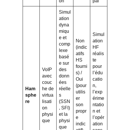
on
pal
Simul
ation
dyna
miqu
Simul
e et
Non
ation
comp
(indic
HF
lexe
atifs
réalis
basé
HS
te
e sur
fourni
pour
VoIP
des
s) /
l’édu
avec
donn
Oui
catio
couc
ées
(pour
n,
Ham
he de
réelle
utilis
l’exp
sphe
virtua
s
er
érime
re
lisati
(SSN
son
ntatio
on
, SFI)
propr
n et
physi
et la
e
l’opér
que
physi
indic
ation
que