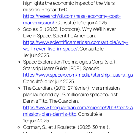
highlights the economic impact of the Mars
mission
.
ResearchFDI
.
https://researchfdi.com/nasa-economy-cost-
mars-mission/
. Consulté le 1er juin 2025.
Scoles, S. (2023, 1 octobre).
Why We’ll Never
Live in Space
.
Scientific American
.
https://www.scientificamerican.com/article/why-
well-never-live-in-space/
. Consulté le
1er juin 2025.
Space Exploration Technologies Corp. (s.d.).
Starship Users Guide
[PDF].
SpaceX
.
https://www.spacex.com/media/starship_users_gu
Consulté le 1er juin 2025.
The Guardian. (2013, 27 février).
Mars mission
plan launched by US millionaire space tourist
Dennis Tito
.
The Guardian
.
https://www.theguardian.com/science/2013/feb/27
mission-plan-dennis-tito
. Consulté le
1er juin 2025.
Gorman, S., et J. Roulette. (2025, 30 mai).