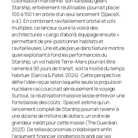
colonisation martienne. Son vaisseau géant
Starship
, entièrement réutilisable, pourrait placer
100 à 150 t en orbite d’un seul lancement (SpaceX,
s.d.). En combinant ravitaillement orbital et vols
multiples, ce lanceur ouvre la voie à des
architectures « cargo d’abord, équipage ensuite »
permettant de pré-positionner habitats et
ravitailleuses. Une étude parue dans
Nature
montre
qu’en exploitant à fond les performances du
Starship
, un vol habité Terre–Mars pourrait être
ramené à 90 jours de transit, soit la moitié du temps
habituel (Garcia & Patel, 2024). Cette perspective
défie l’idée reçue selon laquelle seule la propulsion
nucléaire raccourcirait sérieusement le voyage.
Surtout, la réutilisation massive laisse entrevoir une
forte baisse des coûts : SpaceX estime qu’un
lancement complet de
Starship
pourrait revenir à
une dizaine de millions de dollars, un ordre de
grandeur inédit pour cette masse (The Guardian,
2023). De telles économies crédibilisent enfin
l’argument financier longtemps brandi par les