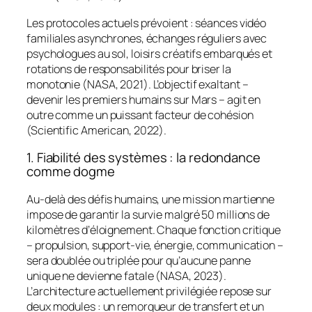
Les protocoles actuels prévoient : séances vidéo
familiales asynchrones, échanges réguliers avec
psychologues au sol, loisirs créatifs embarqués et
rotations de responsabilités pour briser la
monotonie (NASA, 2021). L’objectif exaltant –
devenir les premiers humains sur Mars – agit en
outre comme un puissant facteur de cohésion
(Scientific American, 2022).
1. Fiabilité des systèmes : la redondance
comme dogme
Au-delà des défis humains, une mission martienne
impose de garantir la survie malgré 50 millions de
kilomètres d’éloignement. Chaque fonction critique
– propulsion, support-vie, énergie, communication –
sera doublée ou triplée pour qu’aucune panne
unique ne devienne fatale (NASA, 2023).
L’architecture actuellement privilégiée repose sur
deux modules : un remorqueur de transfert et un