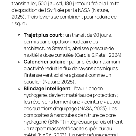
transit aller, 500 j au sol, 180 j retour) frôle la limite
d’exposition de 1 Sv fixée par la NASA (Nature,
2025). Trois leviers se combinent pour réduire ce
risque :
Trajet plus court
: un transit de 90 jours,
permis par propulsion nucléaire ou
architecture
Starship
, abaisse presque de
moitié la dose cumulée (Garcia & Patel, 2024).
Calendrier solaire
: partir près du maximum
d’activité réduit le flux de rayons cosmiques,
l’intense vent solaire agissant comme un
bouclier (Nature, 2025).
Blindage intelligent
: l’eau, riche en
hydrogène, devient matériau de protection ;
les réservoirs forment une « ceinture » autour
des quartiers d’équipage (NASA, 2023). Les
composites à nanotubes de nitrure de bore
hydrogéné (BNNT) intégrés aux parois offrent
un rapport masse/efficacité supérieur au
métal (NASA, 2023). Un petit refuge central,