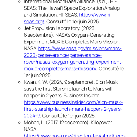
International MoonBase Alliance. (s.d.).
HI-
SEAS: The Hawai‘i Space Exploration Analog
and Simulation
.
HI-SEAS
.
https://www.hi-
seas.org/
. Consulté le 1er juin 2025.
Jet Propulsion Laboratory. (2023,
6 septembre).
NASA’s Oxygen-Generating
Experiment MOXIE Completes Mars Mission
.
NASA
.
https://www.nasa.gov/missions/mars-
2020-perseverance/perseverance-
rover/nasas-oxygen-generating-experiment-
moxie-completes-mars-mission/
. Consulté le
1er juin 2025.
Kwan, K. W. (2024, 9 septembre).
Elon Musk
says the first Starship launch to Mars will
happen in 2 years
.
Business Insider
.
https://www.businessinsider.com/elon-musk-
first-starship-launch-mars-happen-2-years-
2024-9
. Consulté le 1er juin 2025.
Mohon, L. (2017, 12 décembre).
Kilopower
.
NASA
.
https://www.nasa.gov/directorates/stmd/tech-