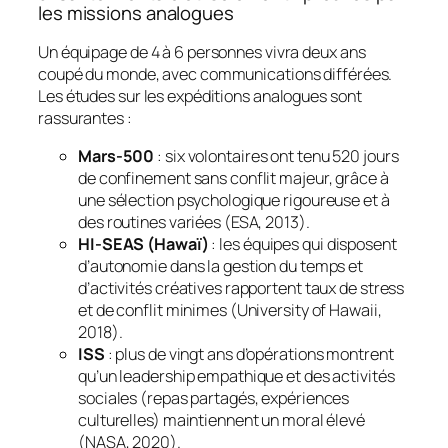
les missions analogues
Un équipage de 4 à 6 personnes vivra deux ans
coupé du monde, avec communications différées.
Les études sur les expéditions analogues sont
rassurantes :
Mars-500
: six volontaires ont tenu 520 jours
de confinement sans conflit majeur, grâce à
une sélection psychologique rigoureuse et à
des routines variées (ESA, 2013).
HI-SEAS (Hawaï)
: les équipes qui disposent
d’autonomie dans la gestion du temps et
d’activités créatives rapportent taux de stress
et de conflit minimes (University of Hawaii,
2018).
ISS
: plus de vingt ans d’opérations montrent
qu’un leadership empathique et des activités
sociales (repas partagés, expériences
culturelles) maintiennent un moral élevé
(NASA, 2020).