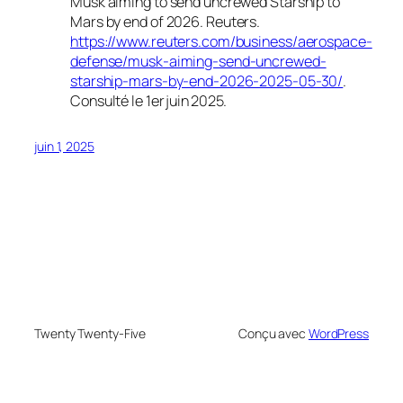
Musk aiming to send uncrewed Starship to
Mars by end of 2026
.
Reuters
.
https://www.reuters.com/business/aerospace-
defense/musk-aiming-send-uncrewed-
starship-mars-by-end-2026-2025-05-30/
.
Consulté le 1er juin 2025.
juin 1, 2025
Twenty Twenty-Five
Conçu avec
WordPress