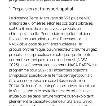
1. Propulsion et transport spatial
La distance Terre–Mars varie de 55 à plus de 400
millions de kilomètres selon les positions orbitales,
soit 6 à 9 mois de transit avec la propulsion
chimique actuelle. Pour réduire ce délai – et donc
l’exposition aux radiations et à l’apesanteur –, la
NASA développe deux filières nucléaires : la
propulsion thermique, où un réacteur chauffe un gaz
propulsif, et la propulsion électrique, qui alimente
des moteurs ioniques à haut rendement (NASA,
2023). Un démonstrateur commun NASA-DARPA est
programmé pour 2027 ; s’il atteint ses objectifs
d’impulsion spécifique, le temps de trajet pourrait
être presque divisé par deux (Business Insider,
2024). De leur côté, les ingénieurs privés misent sur
la réutilisation et le ravitaillement en orbite : une
étude publiée dans
Nature
montre qu’en exploitant
pleinement la capacité du lanceur
Starship
, un vol