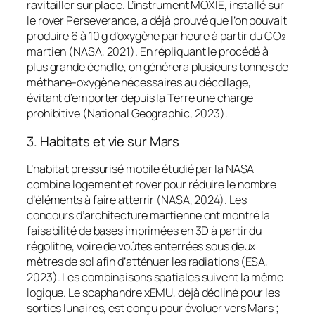
ravitailler sur place. L’instrument MOXIE, installé sur
le rover
Perseverance
, a déjà prouvé que l’on pouvait
produire 6 à 10 g d’oxygène par heure à partir du CO₂
martien (NASA, 2021). En répliquant le procédé à
plus grande échelle, on générera plusieurs tonnes de
méthane-oxygène nécessaires au décollage,
évitant d’emporter depuis la Terre une charge
prohibitive (National Geographic, 2023).
3. Habitats et vie sur Mars
L’habitat pressurisé mobile étudié par la NASA
combine logement et rover pour réduire le nombre
d’éléments à faire atterrir (NASA, 2024). Les
concours d’architecture martienne ont montré la
faisabilité de bases imprimées en 3D à partir du
régolithe, voire de voûtes enterrées sous deux
mètres de sol afin d’atténuer les radiations (ESA,
2023). Les combinaisons spatiales suivent la même
logique. Le scaphandre xEMU, déjà décliné pour les
sorties lunaires, est conçu pour évoluer vers Mars ;