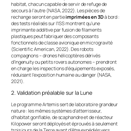
habitat, chacun capable de servir de refuge de
secours à l’autre (NASA, 2022). Les pièces de
rechange seront en partie
imprimées en 3D
à bord :
des tests réalisés sur l’ISS montrent qu’une
imprimante additive par fusion de filaments
plastiques peut fabriquer des composants
fonctionnels de classe avionique en microgravité
(Scientific American, 2022). Des robots
compagnons – drones hélicoptères dérivés
d’
Ingenuity
ou petits rovers autonomes – prendront
en charge les inspections d’équipements exposés,
réduisant l’exposition humaine au danger (NASA,
2021).
2. Validation préalable sur la Lune
Le programme
Artemis
sert de laboratoire grandeur
nature : les mêmes systèmes d’atterrisseur,
d’habitat gonflable, de scaphandre et de réacteur
Kilopower seront déployés et éprouvés à seulement
trois jours de la Terre avant d’être expédiés vers