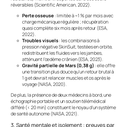
réversibles (Scientific American, 2022).
Perte osseuse
: limitée à ~1 % par mois avec
charge mécanique régulière ; récupération
quasi complète six mois après retour (ESA,
2022).
Troubles visuels
: les combinaisons à
pression négative SkinSuit, testées en orbite,
redistribuent les fluides vers les jambes,
atténuant l’œdème crânien (ESA, 2023).
Gravité partielle de Mars (0,38 g)
: elle offre
une transition plus douce qu’un retour brutal à
1 g et devrait relancer muscles et os après le
voyage (NASA, 2020).
De plus, la présence de deux médecins à bord, une
échographie portable et un soutien télémédical
différé (< 20 min) constituent le noyau d’un système
de santé autonome (NASA, 2021).
3. Santé mentale et isolement : preuves par