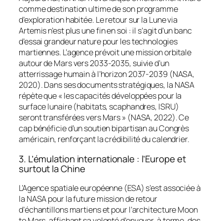
comme destination ultime de son programme
d’exploration habitée. Le retour sur la Lune via
Artemis
n’est plus une fin en soi : il s’agit d’un banc
d’essai grandeur nature pour les technologies
martiennes. L’agence prévoit une mission orbitale
autour de Mars vers 2033-2035, suivie d’un
atterrissage humain à l’horizon 2037-2039 (NASA,
2020). Dans ses documents stratégiques, la NASA
répète que « les capacités développées pour la
surface lunaire (habitats, scaphandres, ISRU)
seront transférées vers Mars » (NASA, 2022). Ce
cap bénéficie d’un soutien bipartisan au Congrès
américain, renforçant la crédibilité du calendrier.
3. L’émulation internationale : l’Europe et
surtout la Chine
L’Agence spatiale européenne (ESA) s’est associée à
la NASA pour la future mission de retour
d’échantillons martiens et pour l’architecture
Moon
to Mars
, affichant sa volonté d’envoyer, à terme, des