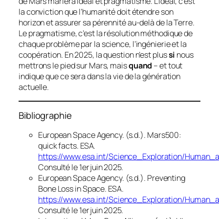
de Mars mariera idéal et pragmatisme. L’idéal, c’est
la conviction que l’humanité doit étendre son
horizon et assurer sa pérennité au-delà de la Terre.
Le pragmatisme, c’est la résolution méthodique de
chaque problème par la science, l’ingénierie et la
coopération. En 2025, la question n’est plus
si
nous
mettrons le pied sur Mars, mais
quand
– et tout
indique que ce sera dans la vie de la génération
actuelle.
Bibliographie
European Space Agency. (s.d.).
Mars500:
quick facts
.
ESA
.
https://www.esa.int/Science_Exploration/Human
Consulté le 1er juin 2025.
European Space Agency. (s.d.).
Preventing
Bone Loss in Space
.
ESA
.
https://www.esa.int/Science_Exploration/Human
Consulté le 1er juin 2025.