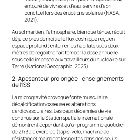
entouré de vivres et d’eau, servira d’abri
ponctuel lors des éruptions solaires (NASA,
2021).
Au sol martien, l’atmosphère, bien que ténue, réduit
déjà de près de moitié le flux cosmique reçu en
espace profond ; enterrer les habitats sous deux
mètres de régolithe fait tomber la dose annuelle
sous celle imposée aux travailleurs du nucléaire sur
Terre (National Geographic, 2023).
2. Apesanteur prolongée : enseignements
de l’ISS
La microgravité provoque fonte musculaire,
décalcification osseuse et altérations
cardiovasculaires. Les deux décennies de vie
continue sur la Station spatiale internationale
démontrent cependant qu’un programme quotidien
de 2 h 30 d’exercice (tapis, vélo, machine de
résistance) maintient les pertes dans des seuils