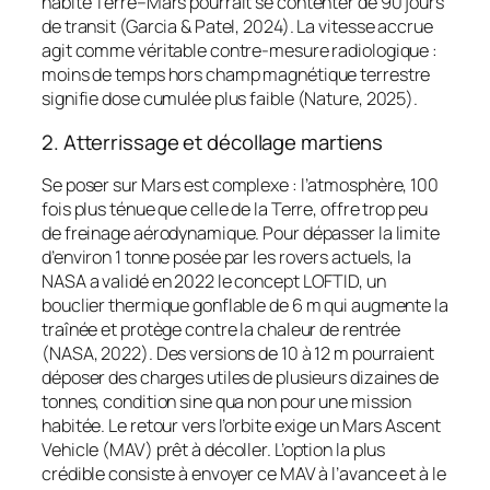
habité Terre–Mars pourrait se contenter de 90 jours
de transit (Garcia & Patel, 2024). La vitesse accrue
agit comme véritable contre-mesure radiologique :
moins de temps hors champ magnétique terrestre
signifie dose cumulée plus faible (Nature, 2025).
2. Atterrissage et décollage martiens
Se poser sur Mars est complexe : l’atmosphère, 100
fois plus ténue que celle de la Terre, offre trop peu
de freinage aérodynamique. Pour dépasser la limite
d’environ 1 tonne posée par les rovers actuels, la
NASA a validé en 2022 le concept LOFTID, un
bouclier thermique gonflable de 6 m qui augmente la
traînée et protège contre la chaleur de rentrée
(NASA, 2022). Des versions de 10 à 12 m pourraient
déposer des charges utiles de plusieurs dizaines de
tonnes, condition sine qua non pour une mission
habitée. Le retour vers l’orbite exige un Mars Ascent
Vehicle (MAV) prêt à décoller. L’option la plus
crédible consiste à envoyer ce MAV à l’avance et à le