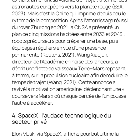
astronautes européens vers la planète rouge (ESA,
2023). Mais c’est la Chine qui imprime depuis peu le
rythme de la compétition. Après l’atterrissage réussi
du rover
Zhurong
en 2021, la CNSA a présenté un
plan de cinq missions habitées entre 2033 et 2043 :
robots précurseurs pour préparer une base, puis
équipages réguliers en vue d’une présence
permanente (Reuters, 2021). Wang Xiaojun,
directeur de l’Académie chinoise des lanceurs, a
décrit une flotte de vaisseaux Terre–Mars reposant,
à terme, sur la propulsion nucléaire afin de réduire le
temps de trajet (Wang, 2021). Cette annonce a
ravivé la motivation américaine, déclenchant une «
course vers Mars » où chaque percée de l’un pousse
l’autre à accélérer.
4. SpaceX : l’audace technologique du
secteur privé
Elon Musk, via SpaceX, affiche pour but ultime la