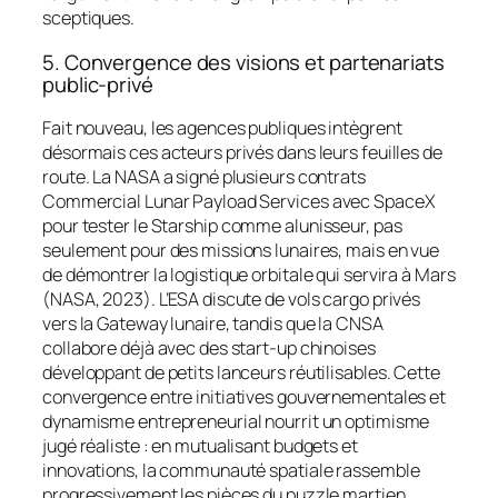
sceptiques.
5. Convergence des visions et partenariats
public-privé
Fait nouveau, les agences publiques intègrent
désormais ces acteurs privés dans leurs feuilles de
route. La NASA a signé plusieurs contrats
Commercial Lunar Payload Services
avec SpaceX
pour tester le
Starship
comme alunisseur, pas
seulement pour des missions lunaires, mais en vue
de démontrer la logistique orbitale qui servira à Mars
(NASA, 2023). L’ESA discute de vols cargo privés
vers la Gateway lunaire, tandis que la CNSA
collabore déjà avec des start-up chinoises
développant de petits lanceurs réutilisables. Cette
convergence entre initiatives gouvernementales et
dynamisme entrepreneurial nourrit un optimisme
jugé réaliste : en mutualisant budgets et
innovations, la communauté spatiale rassemble
progressivement les pièces du puzzle martien.