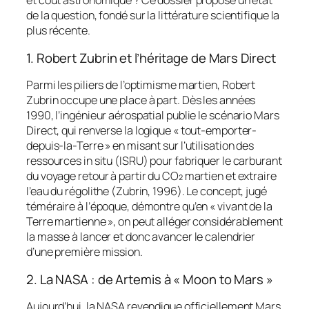
et coût astronomique ? Ce dossier propose un état
de la question, fondé sur la littérature scientifique la
plus récente.
1. Robert Zubrin et l’héritage de Mars Direct
Parmi les piliers de l’optimisme martien, Robert
Zubrin occupe une place à part. Dès les années
1990, l’ingénieur aérospatial publie le scénario
Mars
Direct
, qui renverse la logique « tout-emporter-
depuis-la-Terre » en misant sur l’utilisation des
ressources in situ (ISRU) pour fabriquer le carburant
du voyage retour à partir du CO₂ martien et extraire
l’eau du régolithe (Zubrin, 1996). Le concept, jugé
téméraire à l’époque, démontre qu’en « vivant de la
Terre martienne », on peut alléger considérablement
la masse à lancer et donc avancer le calendrier
d’une première mission.
2. La NASA : de Artemis à « Moon to Mars »
Aujourd’hui, la NASA revendique officiellement Mars