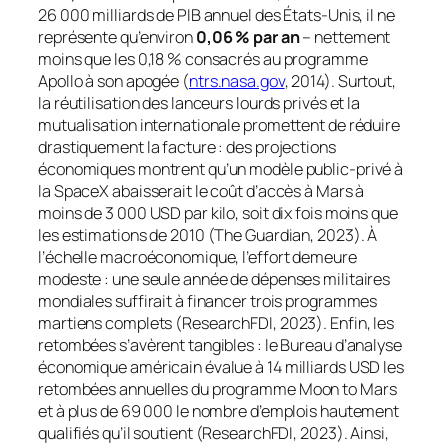
26 000 milliards de PIB annuel des États-Unis, il ne
représente qu’environ
0,06 % par an
– nettement
moins que les 0,18 % consacrés au programme
Apollo à son apogée (
ntrs.nasa.gov
, 2014). Surtout,
la réutilisation des lanceurs lourds privés et la
mutualisation internationale promettent de réduire
drastiquement la facture : des projections
économiques montrent qu’un modèle public-privé à
la SpaceX abaisserait le coût d’accès à Mars à
moins de 3 000 USD par kilo, soit dix fois moins que
les estimations de 2010 (The Guardian, 2023). À
l’échelle macroéconomique, l’effort demeure
modeste : une seule année de dépenses militaires
mondiales suffirait à financer trois programmes
martiens complets (ResearchFDI, 2023). Enfin, les
retombées s’avèrent tangibles : le Bureau d’analyse
économique américain évalue à 14 milliards USD les
retombées annuelles du programme
Moon to Mars
et à plus de 69 000 le nombre d’emplois hautement
qualifiés qu’il soutient (ResearchFDI, 2023). Ainsi,