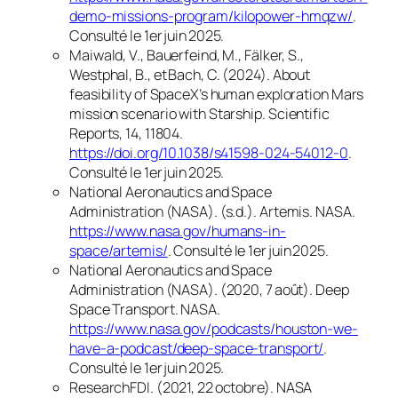
demo-missions-program/kilopower-hmqzw/
.
Consulté le 1er juin 2025.
Maiwald, V., Bauerfeind, M., Fälker, S.,
Westphal, B., et Bach, C. (2024).
About
feasibility of SpaceX’s human exploration Mars
mission scenario with Starship
.
Scientific
Reports
, 14, 11804.
https://doi.org/10.1038/s41598-024-54012-0
.
Consulté le 1er juin 2025.
National Aeronautics and Space
Administration (NASA). (s.d.).
Artemis
.
NASA
.
https://www.nasa.gov/humans-in-
space/artemis/
. Consulté le 1er juin 2025.
National Aeronautics and Space
Administration (NASA). (2020, 7 août).
Deep
Space Transport
.
NASA
.
https://www.nasa.gov/podcasts/houston-we-
have-a-podcast/deep-space-transport/
.
Consulté le 1er juin 2025.
ResearchFDI. (2021, 22 octobre).
NASA