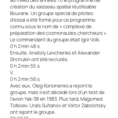
création du vaisseau spatial réutilisable
Bourane. Un groupe spécial de pilotes
d’essai a été formé pour ce programme,
connu sous le nom de « complexe de
préparation des cosmonautes chercheurs ».
Le commandant du groupe était Igor Volk.
0 h 2 min 48 s
Ensuite, Anatoly Levchenko et Alexander
Shchukin ont été recrutés.
0 h 2 min 55 s
V.
0 h 2 min 56 s
Avec eux, Oleg Kononenko a rejoint le
groupe, mais il est décédé lors d’un test de
l’avion Yak-38 en 1983. Plus tard, Magomed
Tolboev, Urals Sultanov et Viktor Zabolotsky
ont rejoint le groupe.