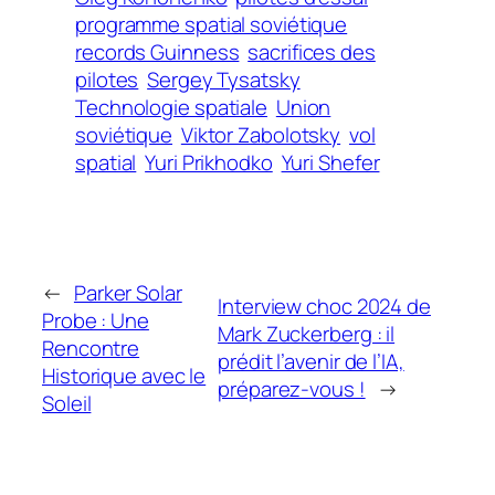
programme spatial soviétique
records Guinness
sacrifices des
pilotes
Sergey Tysatsky
Technologie spatiale
Union
soviétique
Viktor Zabolotsky
vol
spatial
Yuri Prikhodko
Yuri Shefer
←
Parker Solar
Interview choc 2024 de
Probe : Une
Mark Zuckerberg : il
Rencontre
prédit l’avenir de l’IA,
Historique avec le
préparez-vous !
→
Soleil