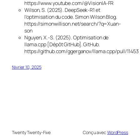
https://www.youtube.com/@VisionIA-FR
Wilson, S. (2025).
DeepSeek-R1 et
l’optimisation du code
. Simon Wilson Blog.
https://simonwillison.net/search/?q=Xuan-
son
Nguyen, X.-S. (2025).
Optimisation de
llama.cpp
[Dépôt GitHub]. GitHub.
https://github.com/ggerganov/llama.cpp/pull/11453
février 10, 2025
Twenty Twenty-Five
Conçu avec
WordPress