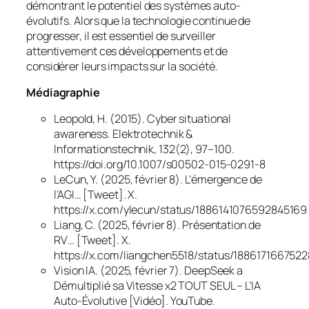
démontrant le potentiel des systèmes auto-
évolutifs. Alors que la technologie continue de
progresser, il est essentiel de surveiller
attentivement ces développements et de
considérer leurs impacts sur la société.
Médiagraphie
Leopold, H. (2015). Cyber situational
awareness.
Elektrotechnik &
Informationstechnik, 132
(2), 97–100.
https://doi.org/10.1007/s00502-015-0291-8
LeCun, Y. (2025, février 8). L’émergence de
l’AGI… [Tweet]. X.
https://x.com/ylecun/status/1886141076592845169
Liang, C. (2025, février 8). Présentation de
RV… [Tweet]. X.
https://x.com/liangchen5518/status/188617166752
Vision IA. (2025, février 7).
DeepSeek a
Démultiplié sa Vitesse x2 TOUT SEUL – L’IA
Auto-Évolutive
[Vidéo]. YouTube.