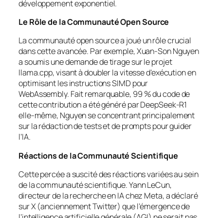
développement exponentiel.
Le Rôle de la Communauté Open Source
La communauté open source a joué un rôle crucial
dans cette avancée. Par exemple, Xuan-Son Nguyen
a soumis une demande de tirage sur le projet
llama.cpp, visant à doubler la vitesse d’exécution en
optimisant les instructions SIMD pour
WebAssembly. Fait remarquable, 99 % du code de
cette contribution a été généré par DeepSeek-R1
elle-même, Nguyen se concentrant principalement
sur la rédaction de tests et de prompts pour guider
l’IA.
Réactions de la Communauté Scientifique
Cette percée a suscité des réactions variées au sein
de la communauté scientifique. Yann LeCun,
directeur de la recherche en IA chez Meta, a déclaré
sur X (anciennement Twitter) que l’émergence de
l’intelligence artificielle générale (AGI) ne serait pas