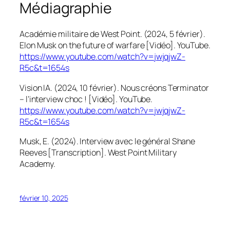
Médiagraphie
Académie militaire de West Point. (2024, 5 février).
Elon Musk on the future of warfare [Vidéo]. YouTube.
https://www.youtube.com/watch?v=jwjqjwZ-
R5c&t=1654s
Vision IA. (2024, 10 février). Nous créons Terminator
– l’interview choc ! [Vidéo]. YouTube.
https://www.youtube.com/watch?v=jwjqjwZ-
R5c&t=1654s
Musk, E. (2024). Interview avec le général Shane
Reeves [Transcription]. West Point Military
Academy.
février 10, 2025