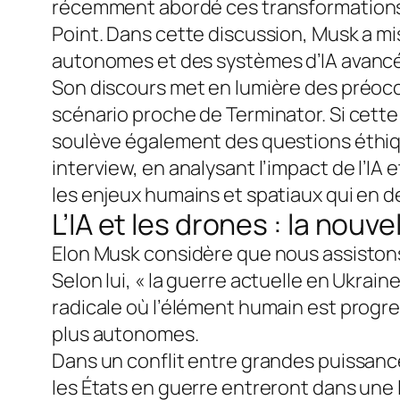
récemment abordé ces transformations l
Point. Dans cette discussion, Musk a m
autonomes et des systèmes d’IA avanc
Son discours met en lumière des préoccup
scénario proche de Terminator. Si cett
soulève également des questions éthiqu
interview, en analysant l’impact de l’IA 
les enjeux humains et spatiaux qui en d
L’IA et les drones : la nouve
Elon Musk considère que nous assiston
Selon lui, « la guerre actuelle en Ukrai
radicale où l’élément humain est progr
plus autonomes.
Dans un conflit entre grandes puissance
les États en guerre entreront dans une