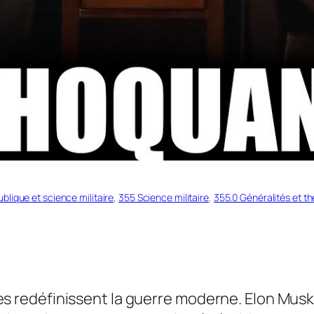
blique et science militaire
, 
355 Science militaire
, 
355.0 Généralités et thé
rones redéfinissent la guerre moderne. Elon Mus