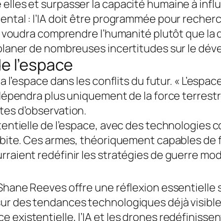
elles et surpasser la capacité humaine à infl
ntal : l’IA doit être programmée pour recherch
il, voudra comprendre l’humanité plutôt que la
e planer de nombreuses incertitudes sur le dé
e l’espace
a l’espace dans les conflits du futur. « L’espace
 dépendra plus uniquement de la force terrestr
tes d’observation.
otentielle de l’espace, avec des technologies 
orbite. Ces armes, théoriquement capables de 
rraient redéfinir les stratégies de guerre mo
hane Reeves offre une réflexion essentielle sur
ur des tendances technologiques déjà visibles
 existentielle, l’IA et les drones redéfinisse