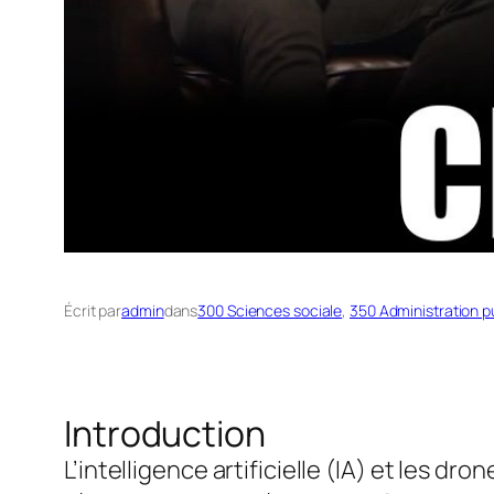
Écrit par
admin
dans
300 Sciences sociale
, 
350 Administration pu
Introduction
L’intelligence artificielle (IA) et les d