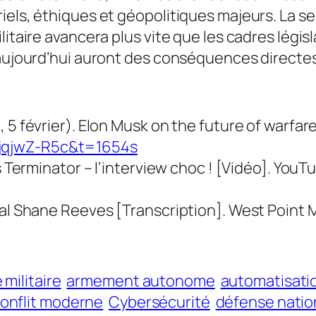
iels, éthiques et géopolitiques majeurs. La s
itaire avancera plus vite que les cadres législ
 aujourd’hui auront des conséquences directes
 5 février). Elon Musk on the future of warfar
jqjwZ-R5c&t=1654s
s Terminator – l’interview choc ! [Vidéo]. YouT
ral Shane Reeves [Transcription]. West Point 
militaire
armement autonome
automatisatio
onflit moderne
Cybersécurité
défense natio