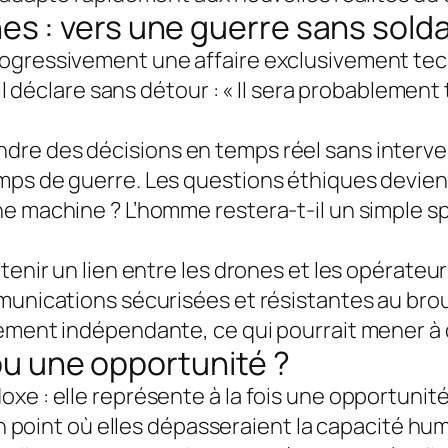
 : vers une guerre sans solda
rogressivement une affaire exclusivement tec
. Il déclare sans détour : « Il sera probableme
dre des décisions en temps réel sans interv
mps de guerre. Les questions éthiques devienn
 machine ? L’homme restera-t-il un simple spec
tenir un lien entre les drones et les opérateur
munications sécurisées et résistantes au broui
lement indépendante, ce qui pourrait mener à 
 ou une opportunité ?
xe : elle représente à la fois une opportunité
un point où elles dépasseraient la capacité hum