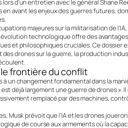
ors d’un entretien avec le général Shane Ree
is en avant les enjeux des guerres futures, d
és.
ations majeures sur la militarisation de l’IA,
e évolution technologique offre des avantages
es et philosophiques cruciales. Ce dossier e
et des drones sur la guerre, la production indu
écoulent.
lle frontière du conflit
s à un changement fondamental dans la maniè
ne est déjà largement une guerre de drones ». 
essivement remplacé par des machines, contrô
s, Musk prévoit que l’IA et les drones joueron
 logique de course aux armements où la capaci