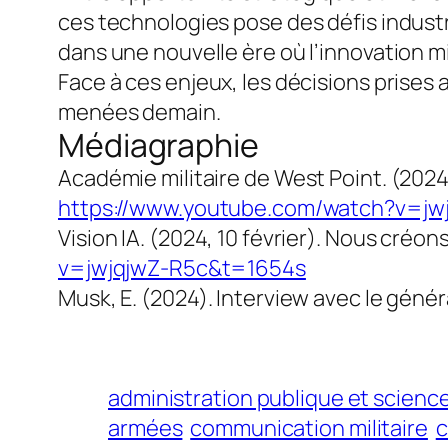
ces technologies pose des défis industr
dans une nouvelle ère où l’innovation mil
Face à ces enjeux, les décisions prises
menées demain.
Médiagraphie
Académie militaire de West Point. (2024,
https://www.youtube.com/watch?v=jw
Vision IA. (2024, 10 février). Nous créon
v=jwjqjwZ-R5c&t=1654s
Musk, E. (2024). Interview avec le géné
administration publique et science 
armées
communication militaire
c